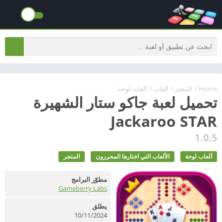
Home
/
المتجر
/
ألعاب
/
ألعاب لوحة
تحميل لعبة جاكو ستار الشهيرة
Jackaroo STAR
1.0.5
ألعاب لوحة
الألعاب التي اختارها المحررون
المتجر
مطوّر البرامج
Gameberry Labs
يطلق
10/11/2024