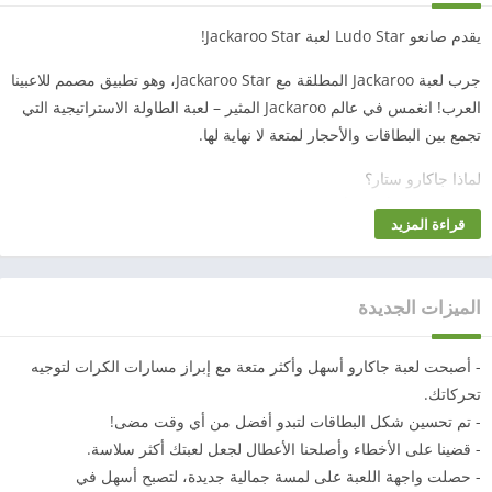
يقدم صانعو Ludo Star لعبة Jackaroo Star!
جرب لعبة Jackaroo المطلقة مع Jackaroo Star، وهو تطبيق مصمم للاعبينا
العرب! انغمس في عالم Jackaroo المثير – لعبة الطاولة الاستراتيجية التي
تجمع بين البطاقات والأحجار لمتعة لا نهاية لها.
لماذا جاكارو ستار؟
العب بمفردك أو تحدَّ أصدقاءك في لعبة Jackaroo (جاكارو) متعددة اللاعبين
قراءة المزيد
عبر الإنترنت في غرف خاصة
دردش والعب مع العرب من منطقة الخليج في هذه اللعبة على الإنترنت
استمتع بلعبة مثيرة وسريعة الوتيرة تبقيك على أهبة الاستعداد
الميزات الجديدة
احصل على تجربة خالية تمامًا من الإعلانات لألعاب بطاقات Jackaroo عبر
الإنترنت للمتعة دون انقطاع.
- أصبحت لعبة جاكارو أسهل وأكثر متعة مع إبراز مسارات الكرات لتوجيه
صنع للعرب
تحركاتك.
استمتع بلعبة Jackaroo (جاكارو) الأصلية مع تجربة اللوح، باتباع القواعد
- تم تحسين شكل البطاقات لتبدو أفضل من أي وقت مضى!
التقليدية مباشرة من اللوحات الحقيقية إلى هاتفك المحمول.
- قضينا على الأخطاء وأصلحنا الأعطال لجعل لعبتك أكثر سلاسة.
سواء كنت لاعبًا متمرسًا أو جديدًا في اللعبة، فهذه ألعاب ذكاء للبالغين الذين
- حصلت واجهة اللعبة على لمسة جمالية جديدة، لتصبح أسهل في