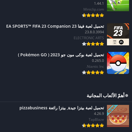
1.44.1
Miniclip.com
تحميل لعبة فيفا 23 EA SPORTS™ FIFA 23 Companion
23.8.0.3994
ELECTRONIC ARTS
تحميل لعبة بوكى مون جو 2023 ( Pokémon GO )
0.265.0
Niantic Inc.
🔅أهمّ الألعاب المجانية
تحميل لعبة ‫بيتزا جيدة, بيتزا رائعة pizzabusiness
4.26.9
TapBlaze