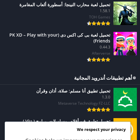
تحميل لعبة محارب النينجا: أسطورة ألعاب المغامرة
1.58.1
TOH Games
تحميل لعبة بى كى اكس دى (PK XD – Play with your
Friends)
0.44.3
Afterverse
🔅أهم تطبيقات أندرويد المجانية
تحميل تطبيق أنا مسلم: صلاة، أذان وقرآن
1.3.0
Metaverse Technology FZ-LLC
تحميل تطبيق فيو أفلام، مسلسلات، برامج ( Viu )
1.1.20
We respect your privacy
Vuclip Mobile Video