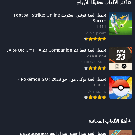
🔅أكثر الألعاب تحقيقًا للأرباح
تحميل لعبة فوتبول ستريك Football Strike: Online
Soccer
1.44.1
Miniclip.com
تحميل لعبة فيفا 23 EA SPORTS™ FIFA 23 Companion
23.8.0.3994
ELECTRONIC ARTS
تحميل لعبة بوكى مون جو 2023 ( Pokémon GO )
0.265.0
Niantic Inc.
🔅أهمّ الألعاب المجانية
تحميل لعبة ‫بيتزا جيدة, بيتزا رائعة pizzabusiness