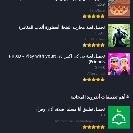
4.26.9
TapBlaze
تحميل لعبة محارب النينجا: أسطورة ألعاب المغامرة
1.58.1
TOH Games
تحميل لعبة بى كى اكس دى (PK XD – Play with your
Friends)
0.44.3
Afterverse
🔅أهم تطبيقات أندرويد المجانية
تحميل تطبيق أنا مسلم: صلاة، أذان وقرآن
1.3.0
Metaverse Technology FZ-LLC