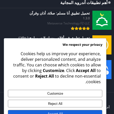
🔅أهم تطبيقات أندرويد المجانية
تحميل تطبيق أنا مسلم: صلاة، أذان وقرآن
1.3.0
Metaverse Technology FZ-LLC
تحميل تطبيق فيو أفلام، مسلسلات، برامج ( Viu )
1.1.20
We respect your privacy
Vuclip Mobile Video
Cookies help us improve your experience,
deliver personalized content, and analyze
تحميل تطبيق نقل ومشاركة وإدارة الملفات وتنظيفها شير
traffic. You can choose which cookies to allow
ات (SHAREit)
by clicking
Customize
. Click
Accept All
to
6.2.79_ww
consent or
Reject All
to decline non-essential
Smart Media4U Technology Pte.Ltd.
cookies.
Customize
© 2025 - كل الحقوق محفوظة -
APKVirgin.com
Reject All
أجهزة الهاتف
جهاز لوحى
جهاز التليفزيون
جهاز كروم بوك
جهاز الساعة
أجهزة السيارة
Accept All