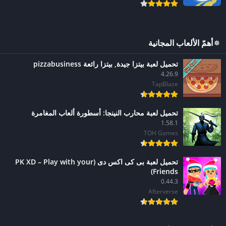
🔅أهمّ الألعاب المجانية
تحميل لعبة ‫بيتزا جيدة, بيتزا رائعة pizzabusiness
4.26.9
TapBlaze
تحميل لعبة محارب النينجا: أسطورة ألعاب المغامرة
1.58.1
TOH Games
تحميل لعبة بى كى اكس دى (PK XD – Play with your
Friends)
0.44.3
Afterverse